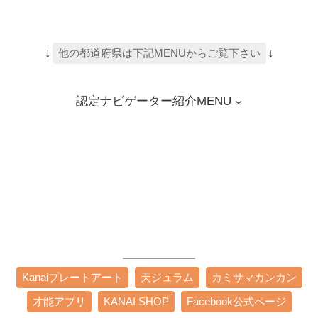
↓
↓
他の都道府県は下記MENUからご覧下さい
認定ナビゲーター紹介MENU
Kanaiプレートアート
天ジュラム
カミサマカンカン
才能アプリ
KANAI SHOP
Facebook公式ページ