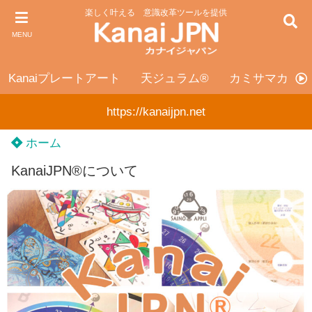
楽しく叶える 意識改革ツールを提供
MENU
Kanaiプレートアート
天ジュラム®
カミサマカンカ
https://kanaijpn.net
ホーム
KanaiJPN®について