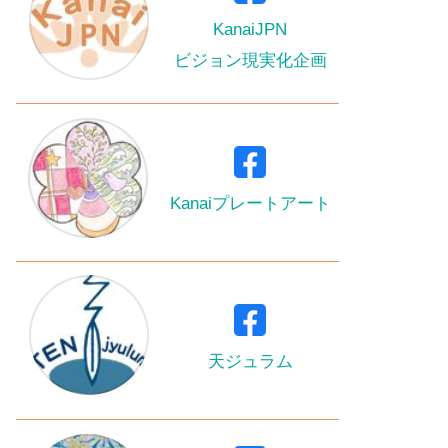
KanaiJPN
ビジョン現実化企画
Kanaiプレートアート
天ジュラム