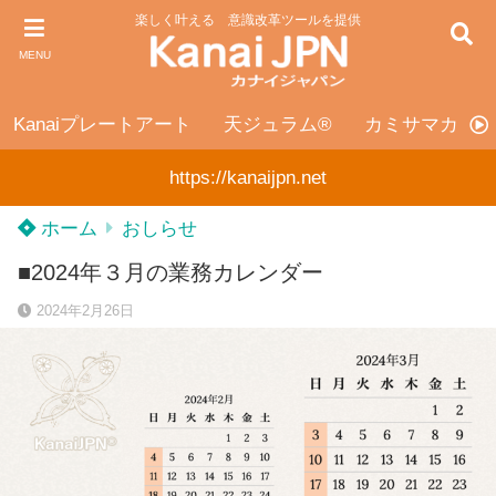
楽しく叶える 意識改革ツールを提供
MENU
Kanaiプレートアート
天ジュラム®
カミサマカンカ
https://kanaijpn.net
ホーム
おしらせ
■2024年３月の業務カレンダー
2024年2月26日