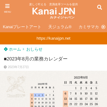
楽しく叶える 意識改革ツールを提供
MENU
Kanaiプレートアート
天ジュラム®
カミサマカンカ
https://kanaijpn.net
ホーム
おしらせ
■2023年8月の業務カレンダー
2023年7月27日